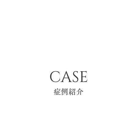
ホワイトニング
矯正歯科
歯ぎしり・
入れ歯
食いしばり
CASE
マタニティ歯科
症例紹介