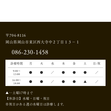
〒704-8116
岡山県岡山市東区西大寺中
２丁目１３－１
086-230-1458
〒704-8116
岡山県岡山市東区西大寺中２丁目１３－１
086-230-1458
診療時間
月
火
水
木
金
土
日/祝
9:00～
●
●
／
●
●
●
／
13:00
14:00～
●
●
／
●
●
▲
／
18:00
▲…土曜17時まで
【休診日】水曜・日曜・祝日
※祝日がある週の水曜日は診療します。