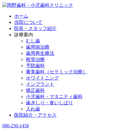
ホーム
当院について
院長・スタッフ紹介
診療案内
むし歯
歯周病治療
歯周再生療法
根管治療
予防歯科
審美歯科（セラミック治療）
ホワイトニング
インプラント
矯正歯科
小児歯科・マタニティ歯科
歯ぎしり・食いしばり
入れ歯
医院紹介・アクセス
086-230-1458