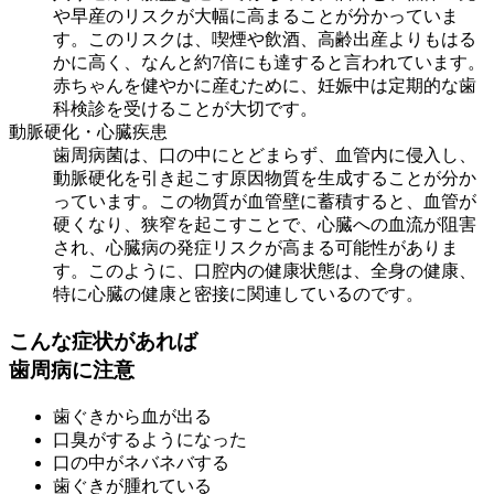
や早産のリスクが大幅に高まることが分かっていま
す。このリスクは、喫煙や飲酒、高齢出産よりもはる
かに高く、なんと約7倍にも達すると言われています。
赤ちゃんを健やかに産むために、妊娠中は定期的な歯
科検診を受けることが大切です。
動脈硬化・心臓疾患
歯周病菌は、口の中にとどまらず、血管内に侵入し、
動脈硬化を引き起こす原因物質を生成することが分か
っています。この物質が血管壁に蓄積すると、血管が
硬くなり、狭窄を起こすことで、心臓への血流が阻害
され、心臓病の発症リスクが高まる可能性がありま
す。このように、口腔内の健康状態は、全身の健康、
特に心臓の健康と密接に関連しているのです。
こんな症状があれば
歯周病に注意
歯ぐきから血が出る
口臭がするようになった
口の中がネバネバする
歯ぐきが腫れている