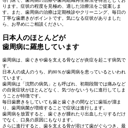
専門医で、歯周病の治療や歯周組織再生療法を得意としてお
ります。症状の程度を見極め、適した治療法をご提案しま
す。また、歯周病の治療は定期検診やクリーニング、毎日の
丁寧な歯磨きがポイントです。気になる症状がありました
ら、お早めにご相談ください。
日本人のほとんどが
歯周病に羅患しています
歯周病は、歯ぐきや歯を支える骨などが炎症を起こす病気で
す。
日本人の成人のうち、約80％が歯周病を患っているといわれ
ています。
歯周病は「沈黙の病気」とも呼ばれ、初期段階では痛みなど
の自覚症状がほとんどなく、気づかないうちに進行してしま
うことが特徴です。
毎日歯磨きをしていても歯と歯ぐきの間などに歯垢が溜ま
り、歯周病菌が増殖することで症状は進行します。
歯周病を放置すると、歯ぐきが腫れたり出血したりするだけ
でなく、口臭の原因にもなります。
さらに進行すると、歯を支える骨が溶けて歯がぐらつき、最