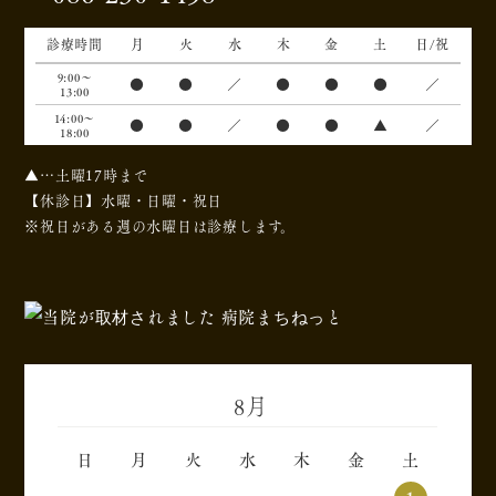
診療時間
月
火
水
木
金
土
日/祝
9:00～
●
●
／
●
●
●
／
13:00
14:00～
●
●
／
●
●
▲
／
18:00
▲…土曜17時まで
【休診日】水曜・日曜・祝日
※祝日がある週の水曜日は診療します。
8月
«
»
日
月
火
水
木
金
土